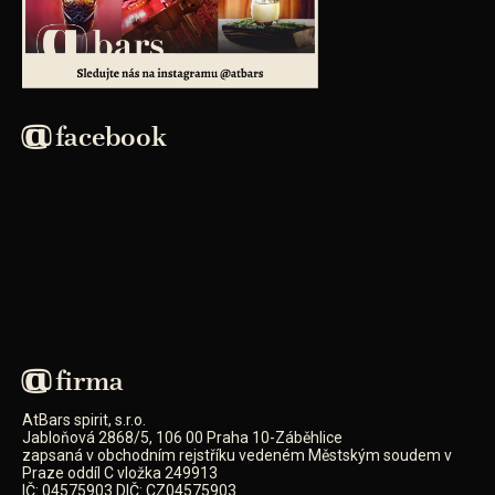
facebook
firma
AtBars spirit, s.r.o.
Jabloňová 2868/5, 106 00 Praha 10-Záběhlice
zapsaná v obchodním rejstříku vedeném Městským soudem v
Praze oddíl C vložka 249913
IČ: 04575903 DIČ: CZ04575903