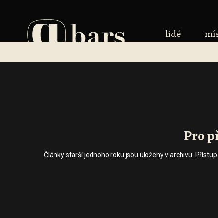
lidé
mí
Pro p
Články starší jednoho roku jsou uloženy v archivu. Přístu