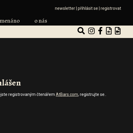
newsletter
|
přihlásit se
|
registrovat
amenáno
o nás
hlášen
ě nejste registrovaným čtenářem
AtBars.com
, registrujte se..