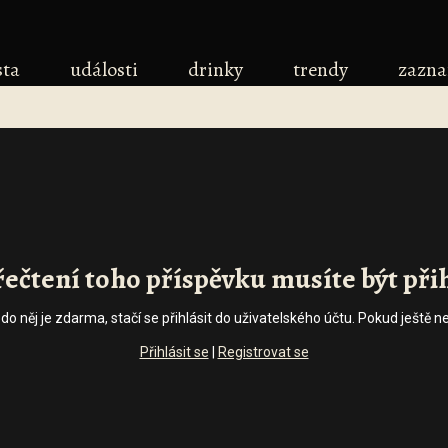
sta
události
drinky
trendy
zazn
řečtení toho příspěvku musíte být při
p do něj je zdarma, stačí se přihlásit do uživatelského účtu. Pokud ješt
Přihlásit se
|
Registrovat se