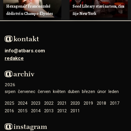
Hexagonal? Francouzské
Seed Library staví na tom, čím
dědictví u Champs-Élysées
žije New York
kontakt
info@atbars.com
redakce
archiv
2026
srpen
červenec
červen
květen
duben
březen
únor
leden
2025
2024
2023
2022
2021
2020
2019
2018
2017
2016
2015
2014
2013
2012
2011
instagram