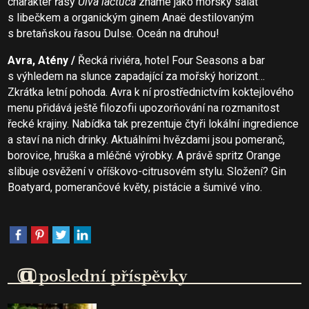
charakter řasy
Ulva lactuca
známé jako mořský salát
s libečkem a organickým ginem Anaë destilovaným
s bretaňskou řasou Dulse. Oceán na druhou!
Avra, Atény /
Řecká riviéra, hotel Four Seasons a bar
s výhledem na slunce zapadající za mořský horizont…
Zkrátka letní pohoda. Avra k ní prostřednictvím koktejlového
menu přidává ještě filozofii upozorňování na rozmanitost
řecké krajiny. Nabídka tak prezentuje čtyři lokální ingredience
a staví na nich drinky. Aktuálními hvězdami jsou pomeranč,
borovice, hruška a mléčné výrobky. A právě spritz Orange
slibuje osvěžení v oříškovo-citrusovém stylu. Složení? Gin
Boatyard, pomerančové květy, pistácie a šumivé víno.
@
poslední příspěvky