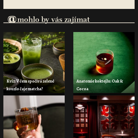
@
mohlo by vás zajímat
Kvíz: V čem spočívá zelené
Anatomie koktejlu: Oak &
kouzlo čaje matcha?
Cocoa