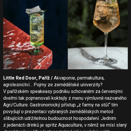
Little Red Door, Paříž /
Akvaponie, permakultura,
agrolesnictví… Pojmy ze zemědělské univerzity?
V pařížském speakeasy podniku schovaném za červenými
dveřmi tak pojmenovali koktejly z menu výmluvně nazvaného
Agri/Culture. Gastronomický přístup „z farmy na stůl“ tím
povyšují o prezentaci vybraných zemědělských metod
slibujících udržitelnou budoucnost hospodaření. Jedním
z jedenácti drinků je spritz Aquaculture, v němž se mísí slaný