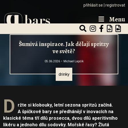
přihlásit se
|
registrovat
Menu
Šumivá inspirace. Jak dělají spritzy
ve světě?
05.06.2026
Michael Lapčík
drinky
D
ržte si klobouky, letní sezona spritzů začíná.
A špičkové bary se předhánějí v inovacích na
klasické téma tří dílů prosecca, dvou dílů aperitivního
likéru a jednoho dílu sodovky. Mořské řasy? Žlutá