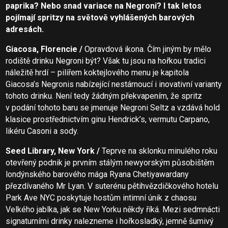
paprika? Nebo snad variace na Negroni? I tak letos
pojímají spritzy na světově vyhlášených barových
adresách.
Giacosa, Florencie /
Opravdová ikona. Čím jiným by mělo
rodiště drinku Negroni být? Však tu jsou na hořkou tradici
náležitě hrdí – pilířem koktejlového menu je kapitola
Giacosa’s Negronis nabízející nestárnoucí i inovativní varianty
tohoto drinku. Není tedy žádným překvapením, že spritz
v podání tohoto baru se jmenuje Negroni Seltz a vzdává hold
klasice prostřednictvím ginu Hendrick’s, vermutu Carpano,
likéru Casoni a sody.
Seed Library, New York /
Teprve na sklonku minulého roku
otevřený podnik je prvním stálým newyorským působištěm
londýnského barového mága Ryana Chetiyawardany
přezdívaného Mr Lyan. V suterénu pětihvězdičkového hotelu
Park Ave NYC poskytuje hostům intimní únik z chaosu
Velkého jablka, jak se New Yorku někdy říká. Mezi sedmnácti
signaturními drinky nalezneme i hořkosladký, jemně šumivý